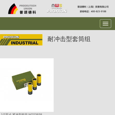
耐冲击型套筒组
1/2英寸 紧凑型套筒 NO23938