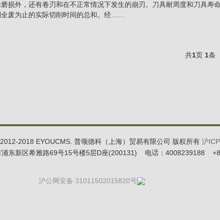
除磨损外，还有卷刃和在不正常情况下发生的崩刃。刀具耐周度和刀具寿
到全废为止的实际切削时间的总和。经……
共
1
页
1
条
t © 2012-2018 EYOUCMS. 普颂德科（上海）贸易有限公司 版权所有
沪ICP
新区希雅路69号15号楼5层D座(200131) 电话：4008239188 +86-0
沪公网安备 31011502015820号