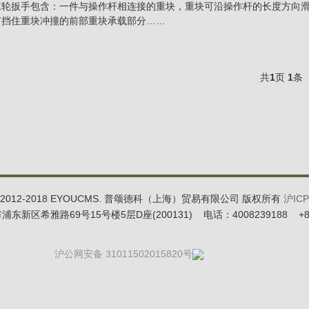
棘轮扳手包含：一件与操作杆相连接的重块，重块可沿操作杆的长度方向
有挡住重块冲撞的前部重块承载部分……
共
1
页
1
条
t © 2012-2018 EYOUCMS. 普颂德科（上海）贸易有限公司 版权所有
沪ICP
新区希雅路69号15号楼5层D座(200131) 电话：4008239188 +86-0
沪公网安备 31011502015820号